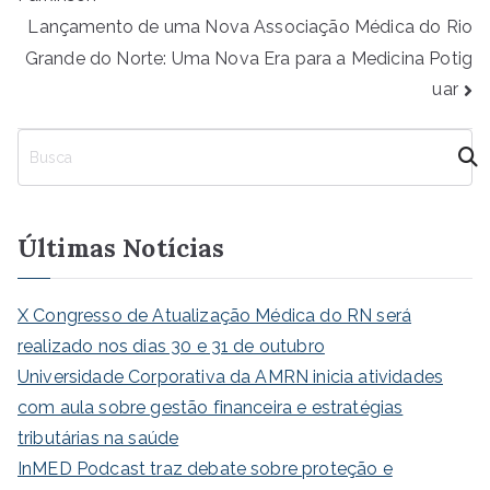
Lançamento de uma Nova Associação Médica do Rio
Grande do Norte: Uma Nova Era para a Medicina Potig
uar
P
e
s
q
Últimas Notícias
u
i
s
X Congresso de Atualização Médica do RN será
a
realizado nos dias 30 e 31 de outubro
r
Universidade Corporativa da AMRN inicia atividades
com aula sobre gestão financeira e estratégias
tributárias na saúde
InMED Podcast traz debate sobre proteção e