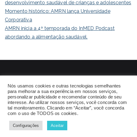
desenvolvimento saudável de crianças e adolescentes
Momento histórico: AMRN lança Universidade
Corporativa
AMRN inicia a 4ª temporada do InMED Podcast
abordando a alimentação saudável.
Tel: +55 84 3211 6698 / Whatsapp: +55 84 99921 3091
Nós usamos cookies e outras tecnologias semelhantes
Av Hermes da Fonseca, 1396 - Tirol - Natal - RN
para melhorar a sua experiência em nossos serviços,
personalizar publicidade e recomendar conteúdo de seu
interesse. Ao utilizar nossos serviços, você concorda com
tal monitoramento. Clicando em “Aceitar”, você concorda
com o uso de TODOS os cookies.
Configurações
Aceitar
Todos os direitos reservados © 2025
AMRN
.