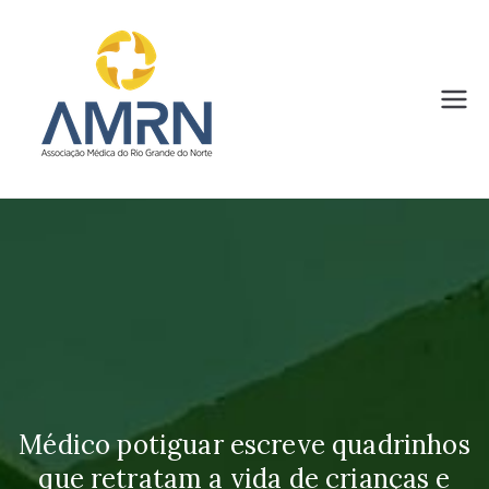
Pular
para
o
conteúdo
AMRN
Associação Médica do Rio
Grande do Norte
Médico potiguar escreve quadrinhos
que retratam a vida de crianças e